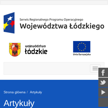
Strona glówna
Artykuły
Artykuły