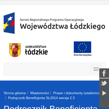
Strona glówna
Wiadomości
Prawo i dokumenty (wiadomosci)
Podręcznik Beneficjenta SL2014 wersja 2.3
Podręcznik Beneficjenta