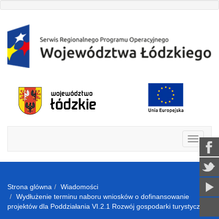
Strona glówna
Wiadomości
Wydłużenie terminu naboru wniosków o dofinansowanie
projektów dla Poddziałania VI.2.1 Rozwój gospodarki turystycznej