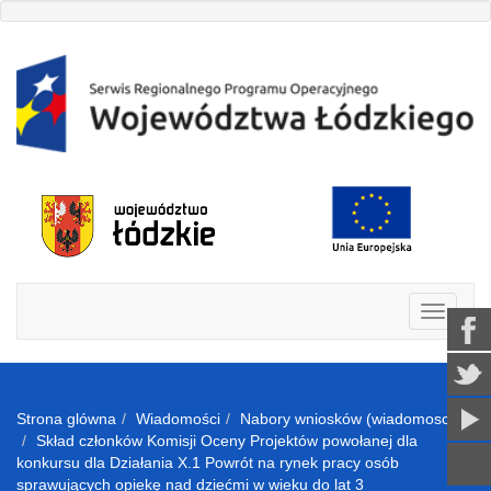
Strona glówna
Wiadomości
Nabory wniosków (wiadomosci)
Skład członków Komisji Oceny Projektów powołanej dla
konkursu dla Działania X.1 Powrót na rynek pracy osób
sprawujących opiekę nad dziećmi w wieku do lat 3